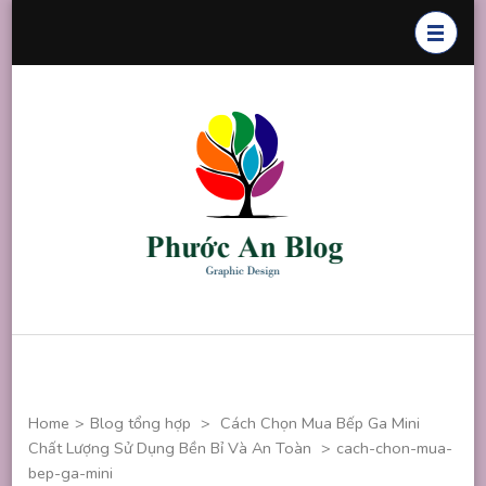
Skip
to
content
(Press
Enter)
Phước An
Chuyên thiết
Blog
kế đồ họa
Home
>
Blog tổng hợp
>
Cách Chọn Mua Bếp Ga Mini
Chất Lượng Sử Dụng Bền Bỉ Và An Toàn
>
cach-chon-mua-
bep-ga-mini