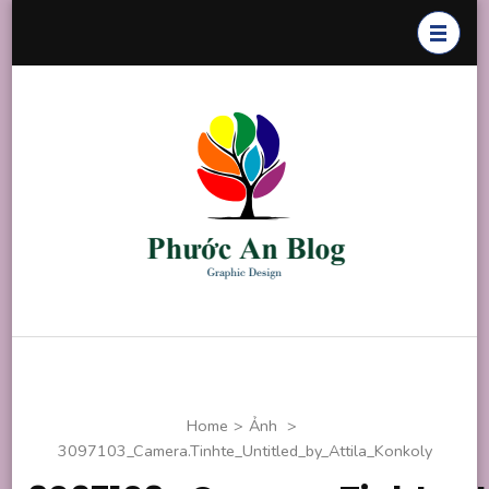
Skip
to
content
(Press
Enter)
Phước An
Chuyên thiết
Blog
kế đồ họa
Home
>
Ảnh
>
3097103_Camera.Tinhte_Untitled_by_Attila_Konkoly