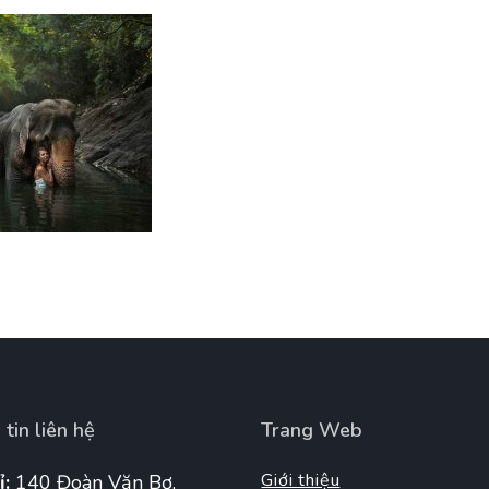
tin liên hệ
Trang Web
Giới thiệu
ỉ:
140 Đoàn Văn Bơ,