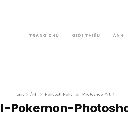
TRANG CHỦ
GIỚI THIỆU
ẢNH
log
 đồ họa
Home
>
Ảnh
>
Pokeball-Pokemon-Photoshop-Art-7
ll-Pokemon-Photosho