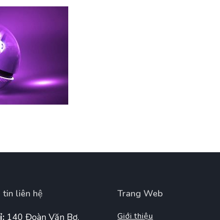
tin liên hệ
Trang Web
Giới thiệu
ỉ:
140 Đoàn Văn Bơ,