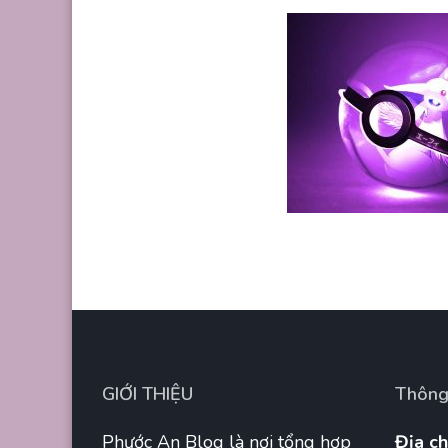
GIỚI THIỆU
Thông 
Phước An Blog là nơi tổng hợp
Địa ch