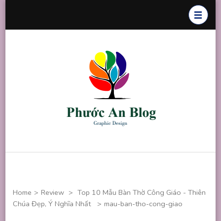
Skip
to
content
(Press
Enter)
Phước An
Chuyên thiết
Blog
kế đồ họa
Home
>
Review
>
Top 10 Mẫu Bàn Thờ Công Giáo - Thiên
Chúa Đẹp, Ý Nghĩa Nhất
>
mau-ban-tho-cong-giao