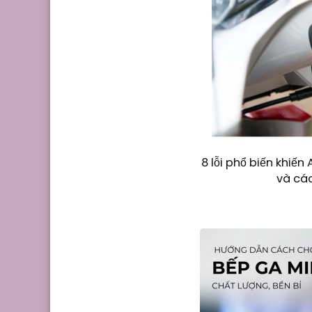
8 lỗi phổ biến khiế
và cá