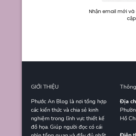
Nhận email mới và 
cập
GIỚI THIỆU
Thông 
Phước An Blog là nơi tổng hợp
Địa ch
các kiến thức và chia sẻ kinh
Phườn
nghiệm trong lĩnh vực thiết kế
Hồ Chí
đồ họa. Giúp người đọc có cái
Điện t
nhìn tổng quan và đầy đủ nhất