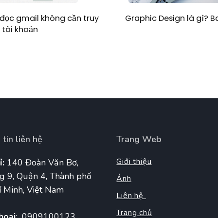
Graphic Design là gì? 
đọc gmail không cần truy
 tài khoản
tin liên hệ
Trang Web
Giới thiệu
ỉ:
140 Đoàn Văn Bơ,
g 9, Quận 4, Thành phố
Ảnh
 Minh, Việt Nam
Liên hệ
Trang chủ
hoại
: 0909100123