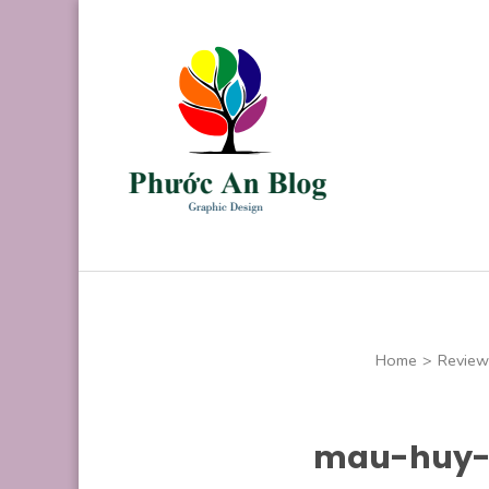
Skip
to
content
(Press
Enter)
Phước An B
Chuyên thiết kế
Home
>
Review
mau-huy-