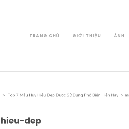
TRANG CHỦ
GIỚI THIỆU
ẢNH
log
 đồ họa
>
Top 7 Mẫu Huy Hiệu Đẹp Được Sử Dụng Phổ Biến Hiện Nay
>
m
hieu-dep