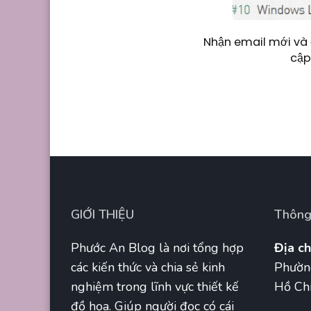
Nhận email mới và 
cập
GIỚI THIỆU
Thông 
Phước An Blog là nơi tổng hợp
Địa ch
các kiến thức và chia sẻ kinh
Phườn
nghiệm trong lĩnh vực thiết kế
Hồ Chí
đồ họa. Giúp người đọc có cái