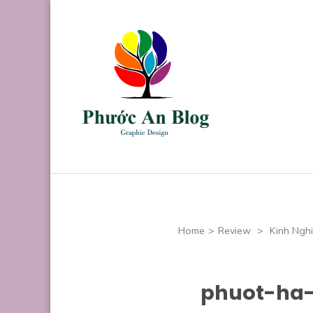
Skip
to
content
(Press
Enter)
Phước An B
Chuyên thiết kế
Home
>
Review
>
Kinh Ngh
phuot-ha