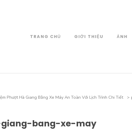
TRANG CHỦ
GIỚI THIỆU
ẢNH
log
 đồ họa
iệm Phượt Hà Giang Bằng Xe Máy An Toàn Với Lịch Trình Chi Tiết
>
-giang-bang-xe-may