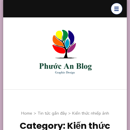
Skip
to
content
(Press
Enter)
Phước An
Chuyên thiết
Blog
kế đồ họa
Home
>
Tin tức gần đây
>
Kiến thức nhiếp ảnh
Category: Kiến thức