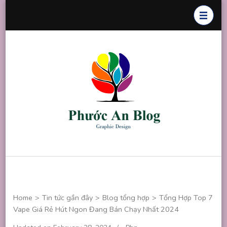
Skip
to
content
(Press
Enter)
Phước An
Chuyên thiết
Blog
kế đồ họa
Home
>
Tin tức gần đây
>
Blog tổng hợp
>
Tổng Hợp Top 7
Vape Giá Rẻ Hút Ngon Đang Bán Chạy Nhất 2024