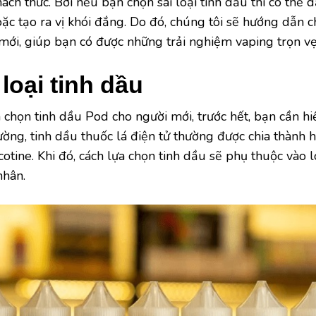
ách thức. Bởi nếu bạn chọn sai loại tinh dầu thì có thể 
c tạo ra vị khói đắng. Do đó, chúng tôi sẽ hướng dẫn chi
ới, giúp bạn có được những trải nghiệm vaping trọn vẹ
loại tinh dầu
 chọn tinh dầu Pod cho người mới, trước hết, bạn cần hiể
rường, tinh dầu thuốc lá điện tử thường được chia thành 
cotine. Khi đó, cách lựa chọn tinh dầu sẽ phụ thuộc vào 
nhân.