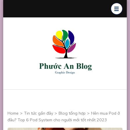
Skip
to
content
(Press
Enter)
Phước An
Chuyên thiết
Blog
kế đồ họa
Home
>
Tin tức gần đây
>
Blog tổng hợp
>
Nên mua Pod ở
đâu? Top 6 Pod System cho người mới tốt nhất 2023