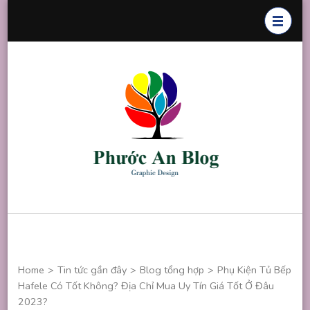
Skip
to
content
(Press
Enter)
Phước An
Chuyên thiết
Blog
kế đồ họa
Home
>
Tin tức gần đây
>
Blog tổng hợp
>
Phụ Kiện Tủ Bếp
Hafele Có Tốt Không? Địa Chỉ Mua Uy Tín Giá Tốt Ở Đâu
2023?