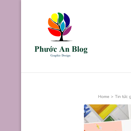
Skip
to
content
(Press
Enter)
Phước An B
Chuyên thiết kế
Home
>
Tin tức 