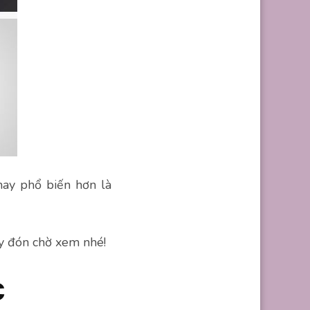
ay phổ biến hơn là
y đón chờ xem nhé!
c