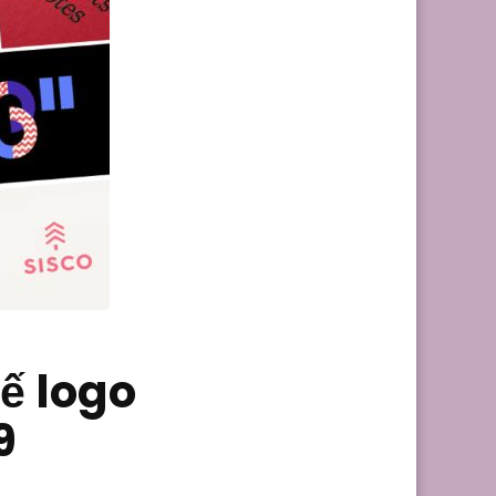
ế logo
9