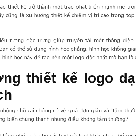
o thiết kế trở thành một trào phát triển mạnh mẽ tro
ây cũng là xu hướng thiết kế chiếm vị trí cao trong top
iểu tượng đặc trưng giúp truyền tải một thông điệp
ạn có thể sử dụng hình học phẳng, hình học không gia
 hình học này để tạo nên một logo độc nhất mà bạn là 
ng thiết kế logo d
ch
hững chữ cái chúng có vẻ quá đơn giản và “tầm thườ
ông biến chúng thành những điều không tầm thường?
t lồng ghép các chữ cái, text với font khác nhau, bố cục