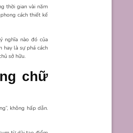
ng thời gian vài năm
 phong cách thiết kế
 ý nghĩa nào đó của
n hay là sự phá cách
chủ sở hữu.
ạng chữ
ng”, không hấp dẫn.
 cụm từ dài tạo điểm