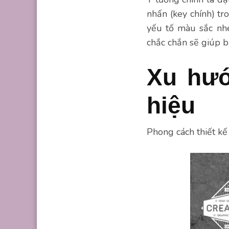
nhấn (key chính) t
yếu tố màu sắc nh
chắc chắn sẽ giúp b
Xu hướ
hiệu
Phong cách thiết kế