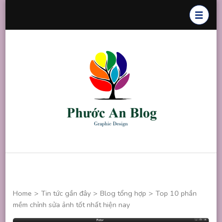
Skip
to
content
(Press
Enter)
Phước An
Chuyên thiết
Blog
kế đồ họa
Home
>
Tin tức gần đây
>
Blog tổng hợp
>
Top 10 phần
mềm chỉnh sửa ảnh tốt nhất hiện nay