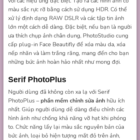
với các hiệu ứng đặc biệt. Tạo ra các hình ảnh có
màu sắc rực rỡ bằng cách sử dụng HDR. Có thể
xử lý định dạng RAW DSLR và các tập tin ảnh
lớn một cách dễ dàng. Đặc biệt, nếu bạn là người
ưa thích chụp ảnh chân dung, PhotoStudio cung
cấp plug-in Face Beautifly để xóa màu da, xóa
nếp nhăn và làm trắng răng, mang đến cho bạn
những bức ảnh hoàn hảo nhất như mong đợi.
Serif PhotoPlus
Người dùng đã không còn xa lạ với Serif
PhotoPlus –
phần mềm chỉnh sửa ảnh
hữu ích
nhất. Giúp người dùng dễ dàng điều chỉnh các
hình ảnh như chống khả năng vỡ hạt khi phóng
to. Chức năng lấy lại màu sắc nguyên bản của
bức ảnh, loại bỏ hiện tượng mắt đỏ trên ảnh,