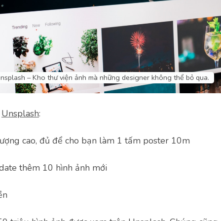
nsplash – Kho thư viện ảnh mà những designer không thể bỏ qua.
a
Unsplash
:
 lượng cao, đủ để cho bạn làm 1 tấm poster 10m
pdate thêm 10 hình ảnh mới
ền