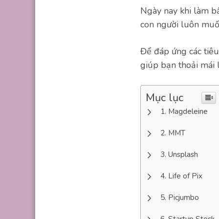
Ngày nay khi làm bấ
con người luôn muốn
Để đáp ứng các tiêu
giúp bạn thoải mái 
Mục lục
Magdeleine
MMT
Unsplash
Life of Pix
Picjumbo
Startup Stock