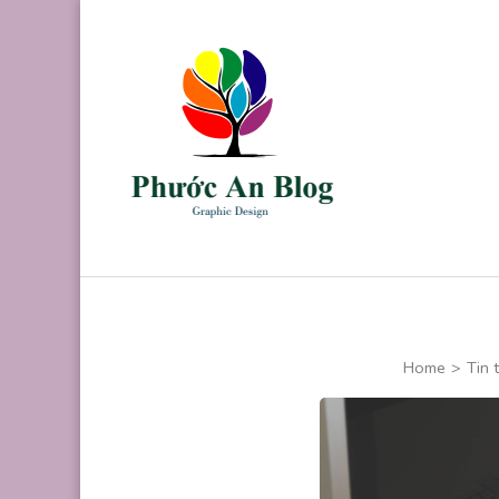
Skip
to
content
(Press
Enter)
Phước An B
Chuyên thiết kế
Home
>
Tin 