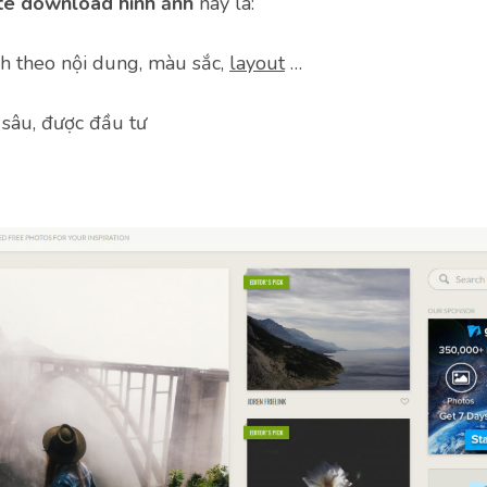
te download hình ảnh
này là:
nh theo nội dung, màu sắc,
layout
…
 sâu, được đầu tư