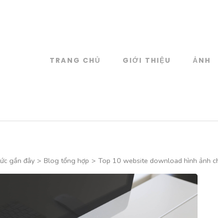
TRANG CHỦ
GIỚI THIỆU
ẢNH
log
 đồ họa
tức gần đây
>
Blog tổng hợp
>
Top 10 website download hình ảnh c