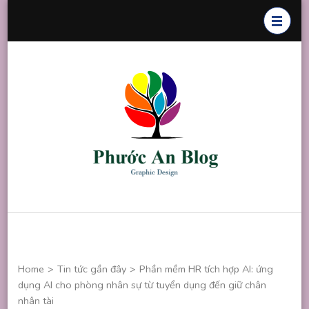
Skip
to
content
(Press
Enter)
Phước An
Chuyên thiết
Blog
kế đồ họa
Home
>
Tin tức gần đây
>
Phần mềm HR tích hợp AI: ứng
dụng AI cho phòng nhân sự từ tuyển dụng đến giữ chân
nhân tài