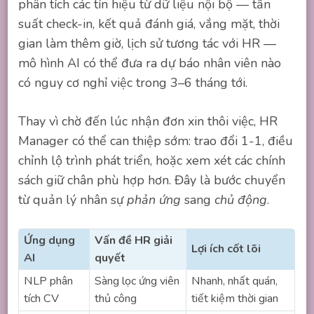
phân tích các tín hiệu từ dữ liệu nội bộ — tần
suất check-in, kết quả đánh giá, vắng mặt, thời
gian làm thêm giờ, lịch sử tương tác với HR —
mô hình AI có thể đưa ra dự báo nhân viên nào
có nguy cơ nghỉ việc trong 3–6 tháng tới.
Thay vì chờ đến lúc nhận đơn xin thôi việc, HR
Manager có thể can thiệp sớm: trao đổi 1-1, điều
chỉnh lộ trình phát triển, hoặc xem xét các chính
sách giữ chân phù hợp hơn. Đây là bước chuyển
từ quản lý nhân sự
phản ứng
sang
chủ động
.
Ứng dụng
Vấn đề HR giải
Lợi ích cốt lõi
AI
quyết
NLP phân
Sàng lọc ứng viên
Nhanh, nhất quán,
tích CV
thủ công
tiết kiệm thời gian