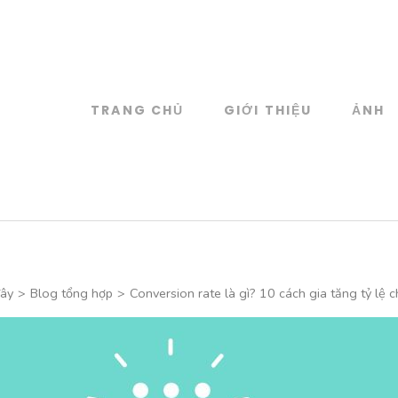
TRANG CHỦ
GIỚI THIỆU
ẢNH
log
 đồ họa
đây
>
Blog tổng hợp
>
Conversion rate là gì? 10 cách gia tăng tỷ lệ 