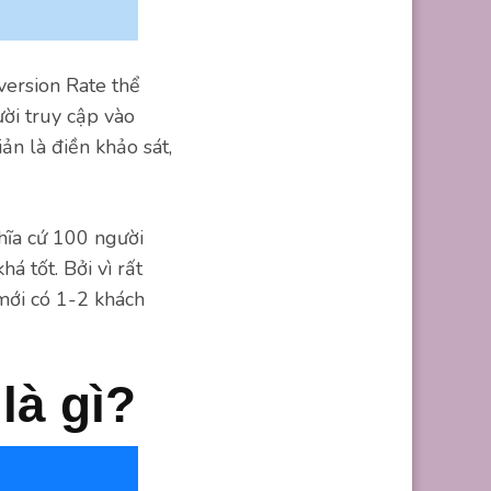
version Rate thể
ời truy cập vào
ản là điền khảo sát,
hĩa cứ 100 người
á tốt. Bởi vì rất
mới có 1-2 khách
là gì?