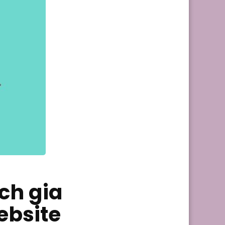
ách gia
ebsite