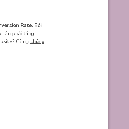
version Rate
. Bởi
o cần phải tăng
ebsite
? Cùng
chúng