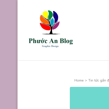
Skip
to
content
(Press
Enter)
Phước An B
Chuyên thiết kế
Home
>
Tin tức gần 