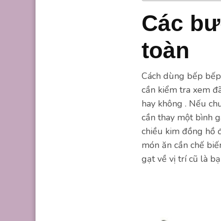
Các bư
toàn
Cách dùng bếp bếp g
cần kiểm tra xem đã
hay không . Nếu chư
cần thay một bình g
chiều kim đồng hồ đ
món ăn cần chế biến
gạt về vị trí cũ là b