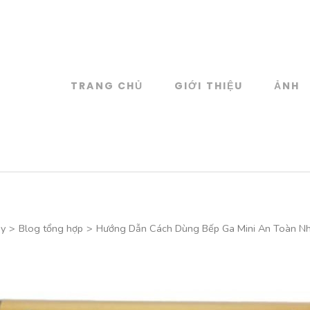
TRANG CHỦ
GIỚI THIỆU
ẢNH
log
 đồ họa
ây
>
Blog tổng hợp
>
Hướng Dẫn Cách Dùng Bếp Ga Mini An Toàn Nh