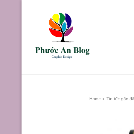
Skip
to
content
(Press
Enter)
Phước An B
Chuyên thiết kế
Home
>
Tin tức gần đ