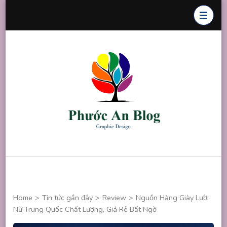
Skip
to
content
(Press
Enter)
Phước An
Chuyên thiết
Blog
kế đồ họa
Home
>
Tin tức gần đây
>
Review
>
Nguồn Hàng Giày Lười
Nữ Trung Quốc Chất Lượng, Giá Rẻ Bất Ngờ