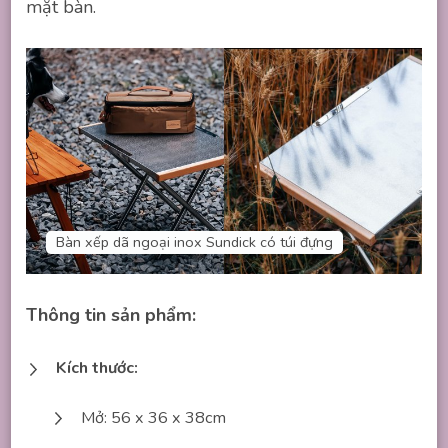
mặt bàn.
Bàn xếp dã ngoại inox Sundick có túi đựng
Thông tin sản phẩm:
Kích thước:
Mở: 56 x 36 x 38cm