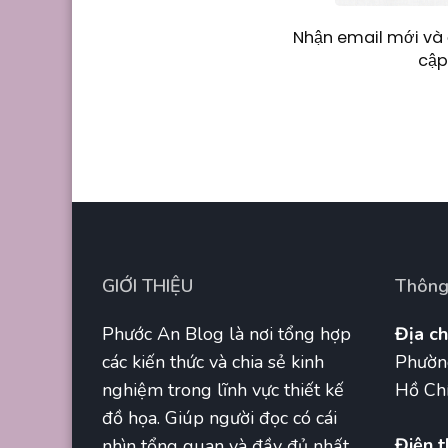
Nhận email mới và 
cập
GIỚI THIỆU
Thông 
Phước An Blog là nơi tổng hợp
Địa ch
các kiến thức và chia sẻ kinh
Phườn
nghiệm trong lĩnh vực thiết kế
Hồ Chí
đồ họa. Giúp người đọc có cái
Điện t
nhìn tổng quan và đầy đủ nhất