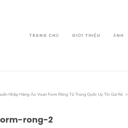
TRANG CHỦ
GIỚI THIỆU
ẢNH
log
 đồ họa
uồn Nhập Hàng Áo Voan Form Rộng Từ Trung Quốc Uy Tín Giá Rẻ
>
form-rong-2