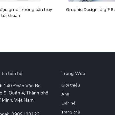
Graphic Design là gì? 
đọc gmail không cần truy
 tài khoản
tin liên hệ
Trang Web
Giới thiệu
ỉ:
140 Đoàn Văn Bơ,
g 9, Quận 4, Thành phố
Ảnh
 Minh, Việt Nam
Liên hệ
Trang chủ
hoại
: 0909100123