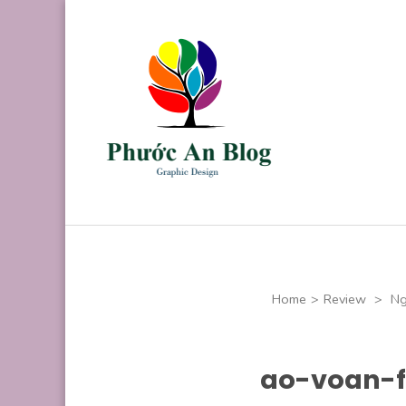
Skip
to
content
(Press
Enter)
Phước An B
Chuyên thiết kế
Home
>
Review
>
Ng
ao-voan-