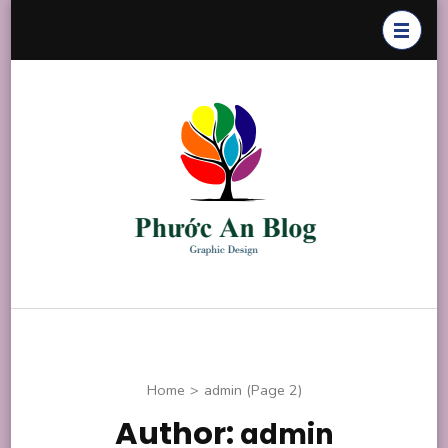
Skip
to
content
(Press
Enter)
Phước An
Chuyên thiết
Blog
kế đồ họa
Home
>
admin
(Page 2)
Author:
admin