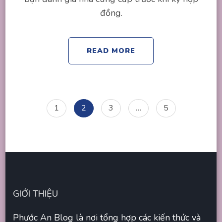
đồng.
READ MORE
Posts
Page
Page
Page
Page
1
2
3
…
5
navigation
GIỚI THIỆU
Phước An Blog là nơi tổng hợp các kiến thức và