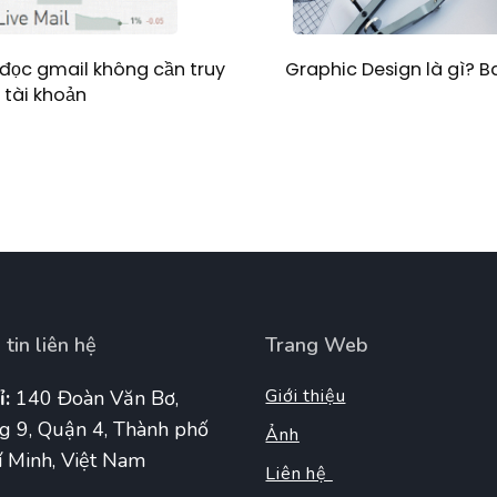
Graphic Design là gì? 
đọc gmail không cần truy
 tài khoản
tin liên hệ
Trang Web
Giới thiệu
ỉ:
140 Đoàn Văn Bơ,
g 9, Quận 4, Thành phố
Ảnh
 Minh, Việt Nam
Liên hệ