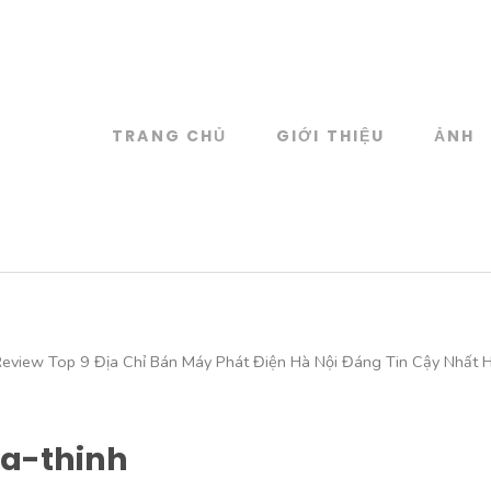
TRANG CHỦ
GIỚI THIỆU
ẢNH
log
 đồ họa
Review Top 9 Địa Chỉ Bán Máy Phát Điện Hà Nội Đáng Tin Cậy Nhất 
a-thinh