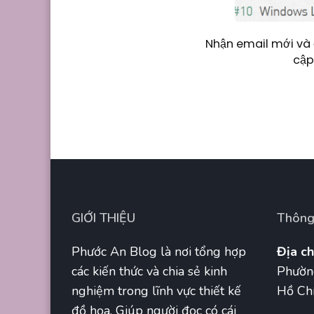
Nhận email mới và 
cập
GIỚI THIỆU
Thông 
Phước An Blog là nơi tổng hợp
Địa ch
các kiến thức và chia sẻ kinh
Phườn
nghiệm trong lĩnh vực thiết kế
Hồ Chí
đồ họa. Giúp người đọc có cái