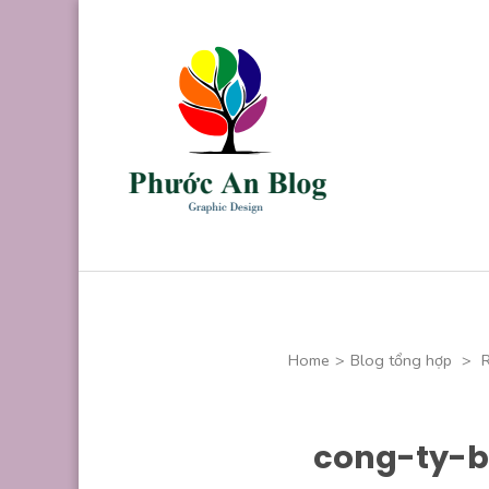
Skip
to
content
(Press
Enter)
Phước An B
Chuyên thiết kế
Home
>
Blog tổng hợp
>
cong-ty-b