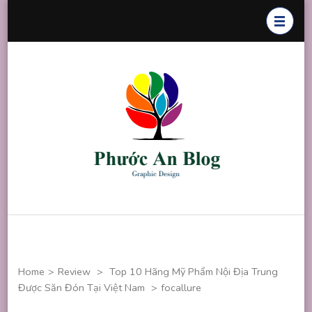
Skip
to
content
(Press
Enter)
Phước An
Chuyên thiết
Blog
kế đồ họa
Home
>
Review
>
Top 10 Hãng Mỹ Phẩm Nội Địa Trung
Được Săn Đón Tại Việt Nam
>
focallure