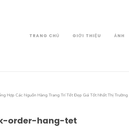
TRANG CHỦ
GIỚI THIỆU
ẢNH
log
 đồ họa
ng Hợp Các Nguồn Hàng Trang Trí Tết Đẹp Giá Tốt Nhất Thị Trường
k-order-hang-tet