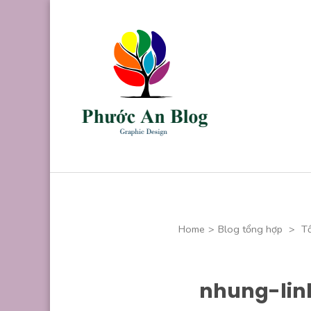
Skip
to
content
(Press
Enter)
Phước An B
Chuyên thiết kế
Home
>
Blog tổng hợp
>
Tổ
nhung-lin