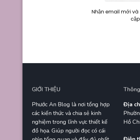
Nhận email mới và 
cập
GIỚI THIỆU
Thông 
Phước An Blog là nơi tổng hợp
Địa ch
các kiến thức và chia sẻ kinh
Phườn
nghiệm trong lĩnh vực thiết kế
Hồ Chí
đồ họa. Giúp người đọc có cái
Điện t
nhìn tổng quan và đầy đủ nhất