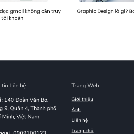
Graphic Design là gì? 
đọc gmail không cần truy
 tài khoản
tin liên hệ
Trang Web
Giới thiệu
ỉ:
140 Đoàn Văn Bơ,
g 9, Quận 4, Thành phố
Ảnh
 Minh, Việt Nam
Liên hệ
Trang chủ
hoại
: 0909100123