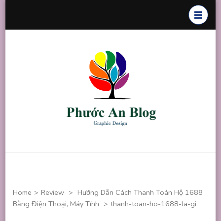
Skip
to
content
(Press
Enter)
Phước An
Chuyên thiết
Blog
kế đồ họa
Home
>
Review
>
Hướng Dẫn Cách Thanh Toán Hộ 1688
Bằng Điện Thoại, Máy Tính
>
thanh-toan-ho-1688-la-gi