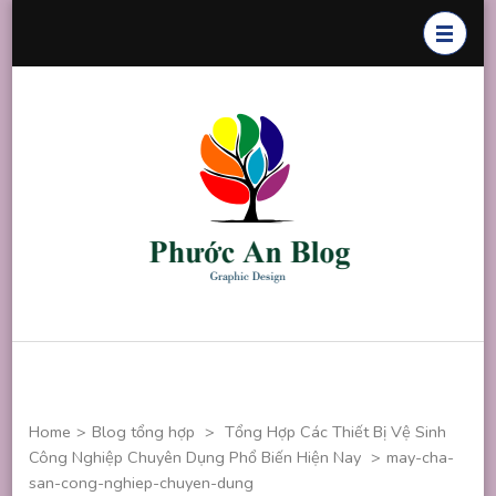
Skip
to
content
(Press
Enter)
Phước An
Chuyên thiết
Blog
kế đồ họa
Home
>
Blog tổng hợp
>
Tổng Hợp Các Thiết Bị Vệ Sinh
Công Nghiệp Chuyên Dụng Phổ Biến Hiện Nay
>
may-cha-
san-cong-nghiep-chuyen-dung