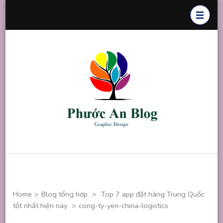
Skip
to
content
(Press
Enter)
Phước An
Chuyên thiết
Blog
kế đồ họa
Home
>
Blog tổng hợp
>
Top 7 app đặt hàng Trung Quốc
tốt nhất hiện nay
>
cong-ty-yen-china-logistics