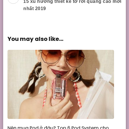
15 xu hướng thiết kế tờ rơi quảng cáo mới
Navigation
nhất 2019
You may also like...
Nên mua Pod ở đâu? Top 6 Pod System cho