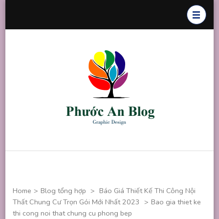
Skip
to
content
(Press
Enter)
Phước An
Chuyên thiết
Blog
kế đồ họa
Home
>
Blog tổng hợp
>
Báo Giá Thiết Kế Thi Công Nội
Thất Chung Cư Trọn Gói Mới Nhất 2023
>
Bao gia thiet ke
thi cong noi that chung cu phong bep