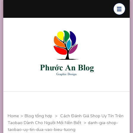
Skip
to
content
(Press
Enter)
Phước An
Chuyên thiết
Blog
kế đồ họa
Home
>
Blog tổng hợp
>
Cách Đánh Giá Shop Uy Tín Trên
Taobao Dành Cho Người Mới Nên Biết
>
danh-gia-shop-
taobao-uy-tin-dua-vao-bieu-tuong