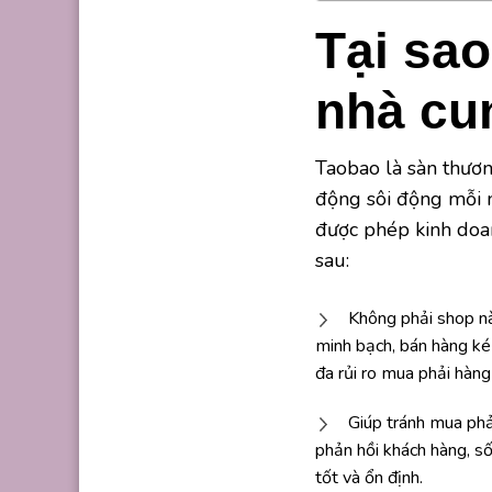
Tại sao
nhà cu
Taobao là sàn thươn
động sôi động mỗi n
được phép kinh doan
sau:
Không phải shop nà
minh bạch, bán hàng ké
đa rủi ro mua phải hàng
Giúp tránh mua phả
phản hồi khách hàng, s
tốt và ổn định.