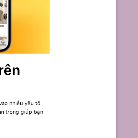
rên
vào nhiều yếu tố
an trọng giúp bạn