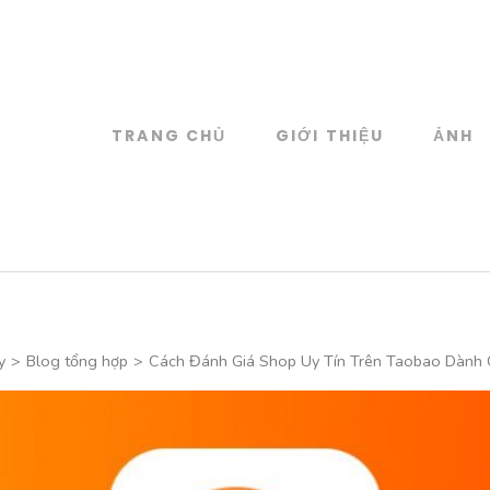
TRANG CHỦ
GIỚI THIỆU
ẢNH
log
 đồ họa
y
>
Blog tổng hợp
>
Cách Đánh Giá Shop Uy Tín Trên Taobao Dành 