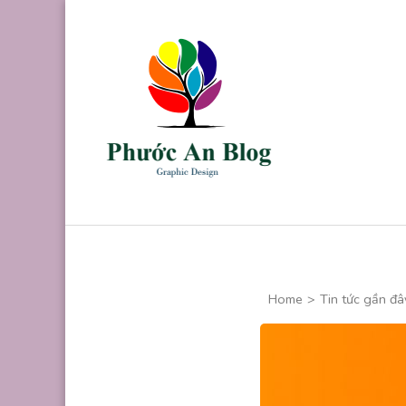
Skip
to
content
(Press
Enter)
Phước An B
Chuyên thiết kế
Home
>
Tin tức gần đâ