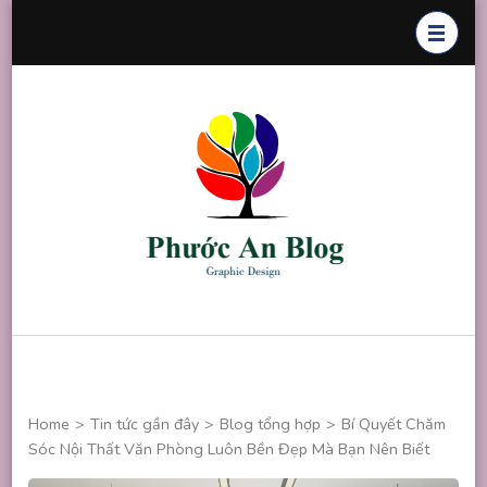
Skip
to
content
(Press
Enter)
Phước An
Chuyên thiết
Blog
kế đồ họa
Home
>
Tin tức gần đây
>
Blog tổng hợp
>
Bí Quyết Chăm
Sóc Nội Thất Văn Phòng Luôn Bền Đẹp Mà Bạn Nên Biết