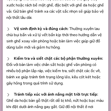
xước hoặc rách bề mặt ghế, đặc biệt với ghế da hoặc ghế
vải. Giữ bàn ghế tránh xa các vật sắc nhọn sẽ giúp bảo vệ
nội thất lâu dài.
Vệ sinh định kỳ và đúng cách:
Thường xuyên lau
chùi bụi bẩn và xử lý vết bẩn kịp thời theo hướng dẫn vệ
sinh ghế xoay văn phòng hoặc bàn làm việc giúp giữ đồ
dùng luôn mới và giảm hư hỏng.
Kiểm tra và siết chặt các bộ phận thường xuyên:
Đối với bàn làm việc chân sắt hoặc ghế văn phòng có
nhiều bộ phận lắp ráp, việc kiểm tra, siết chặt các ốc vít,
bánh xe giúp tránh tình trạng lỏng lẻo, kêu cót két hoặc
gãy hỏng trong quá trình sử dụng.
Tránh tiếp xúc với ánh nắng mặt trời trực tiếp:
Ghế da hoặc bàn gỗ thật rất dễ bị khô, nứt hoặc bạc màu
khi đặt dưới ánh nắng gay gắt. Giữ đồ nội thất ở nơi