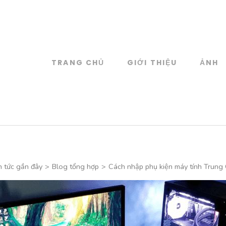
TRANG CHỦ
GIỚI THIỆU
ẢNH
log
 đồ họa
n tức gần đây
>
Blog tổng hợp
>
Cách nhập phụ kiện máy tính Trung 