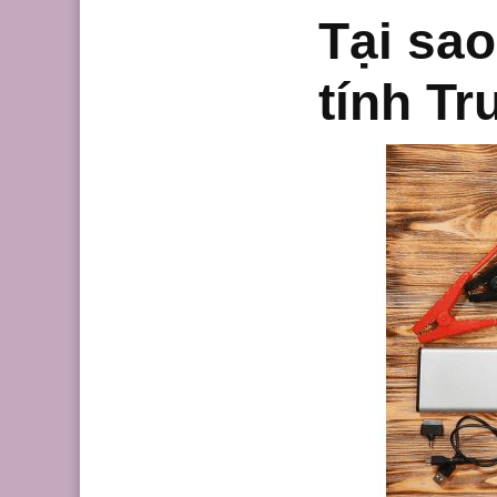
Tại sa
tính T