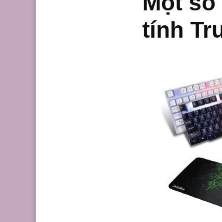
Một số
tính T