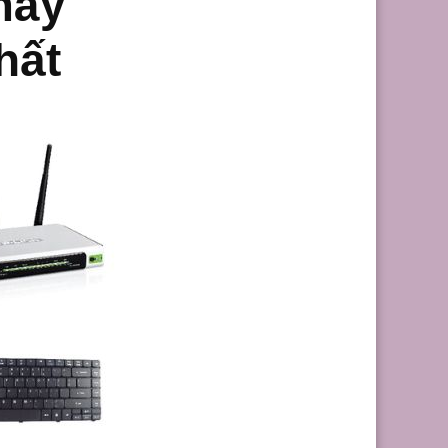
máy
hất