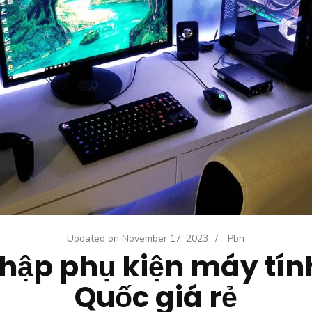
Updated on
November 17, 2023
/
Pbn
hập phụ kiện máy tín
Quốc giá rẻ