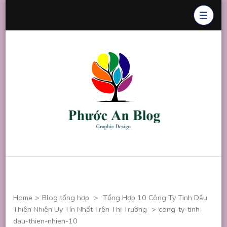
Skip
to
content
(Press
Enter)
Phước An
Chuyên thiết
Blog
kế đồ họa
Home
>
Blog tổng hợp
>
Tổng Hợp 10 Công Ty Tinh Dầu
Thiên Nhiên Uy Tín Nhất Trên Thị Trường
>
cong-ty-tinh-
dau-thien-nhien-10