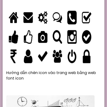
Hướng dẫn chèn icon vào trang web bằng web
font icon