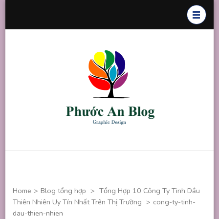
Skip
to
content
(Press
Enter)
Phước An
Chuyên thiết
Blog
kế đồ họa
Home
>
Blog tổng hợp
>
Tổng Hợp 10 Công Ty Tinh Dầu
Thiên Nhiên Uy Tín Nhất Trên Thị Trường
>
cong-ty-tinh-
dau-thien-nhien