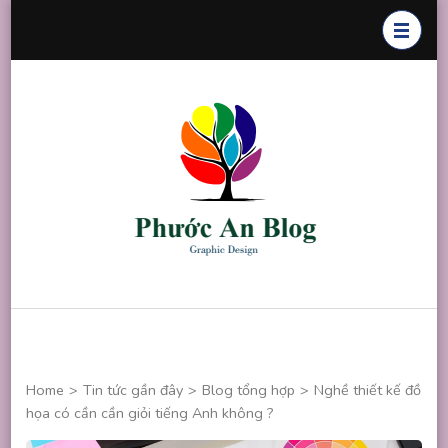
Skip
to
content
(Press
Enter)
Phước An
Chuyên thiết
Blog
kế đồ họa
Home
>
Tin tức gần đây
>
Blog tổng hợp
>
Nghề thiết kế đồ
họa có cần cần giỏi tiếng Anh không ?