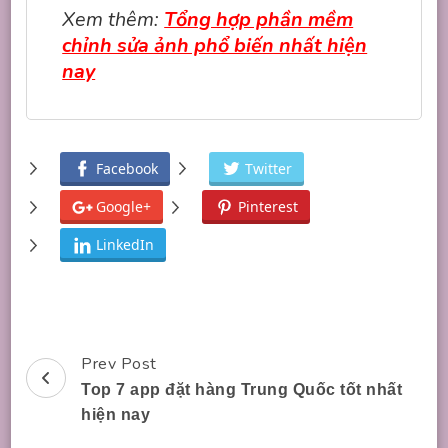
Xem thêm:
Tổng hợp phần mềm
chỉnh sửa ảnh phổ biến nhất hiện
nay
Facebook
Twitter
Google+
Pinterest
LinkedIn
Prev Post
Post
Top 7 app đặt hàng Trung Quốc tốt nhất
Navigation
hiện nay