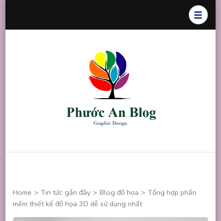
Skip
to
content
(Press
Enter)
Phước An
Chuyên thiết
Blog
kế đồ họa
Home
>
Tin tức gần đây
>
Blog đồ họa
>
Tổng hợp phần
mềm thiết kế đồ họa 3D dễ sử dụng nhất