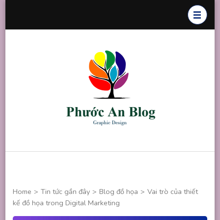
Skip
to
content
(Press
Enter)
Phước An
Chuyên thiết
Blog
kế đồ họa
Home
>
Tin tức gần đây
>
Blog đồ họa
>
Vai trò của thiết
kế đồ họa trong Digital Marketing