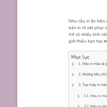
Nhu cầu in ấn hiện 
bản in rõ nét phục 
A4 có nhiều tính nă
giới thiệu bạn top
m
Mục lục
Máy in màu là g
Những tiêu chí
Top máy in màu
Máy in mà
Máy in ph