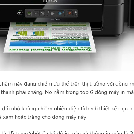
phẩm này đang chiếm ưu thế trên thị trường với dòng 
 thành phải chăng. Nó nằm trong top 6 dòng máy in màu
 đối nhỏ không chiếm nhiều diện tích với thiết kế gọn n
à xám hoặc trắng cho dòng máy này.
 là 15 trang/phút ở chế độ in màu và không in màu là 3