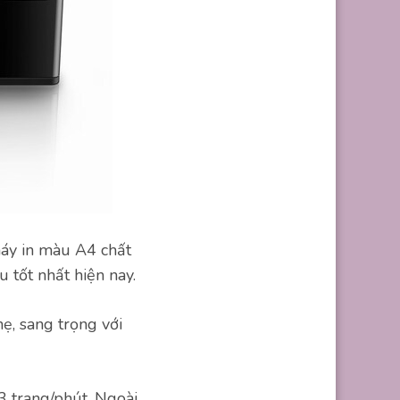
máy in màu A4 chất
 tốt nhất hiện nay.
hẹ, sang trọng với
3 trang/phút. Ngoài