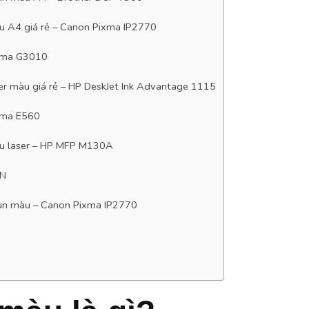
u A4 giá rẻ – Canon Pixma IP2770
xma G3010
ser màu giá rẻ – HP DeskJet Ink Advantage 1115
xma E560
u laser – HP MFP M130A
DN
un màu – Canon Pixma IP2770