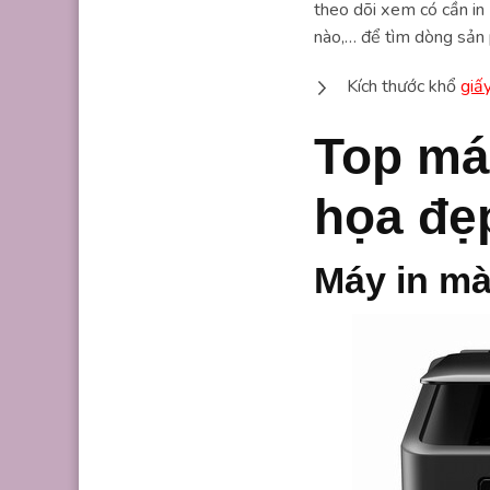
theo dõi xem có cần in 
nào,… để tìm dòng sản 
Kích thước khổ
giấ
Top máy
họa đẹ
Máy in m