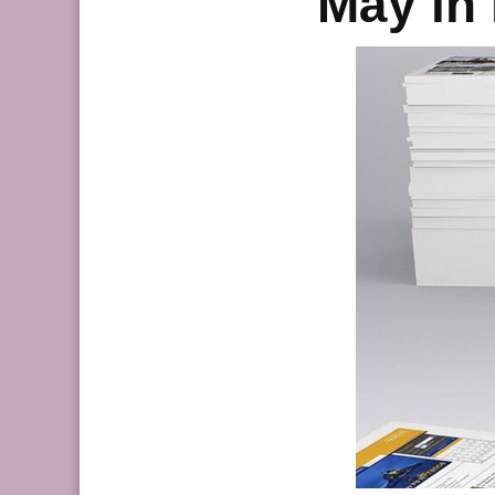
M
áy in