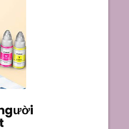
 người
t