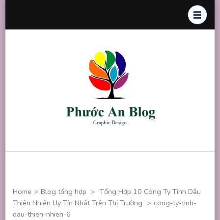
Skip
to
content
(Press
Enter)
Phước An
Chuyên thiết
Blog
kế đồ họa
Home
>
Blog tổng hợp
>
Tổng Hợp 10 Công Ty Tinh Dầu
Thiên Nhiên Uy Tín Nhất Trên Thị Trường
>
cong-ty-tinh-
dau-thien-nhien-6