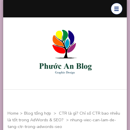
Skip
to
content
(Press
Enter)
Phước An
Chuyên thiết
Blog
kế đồ họa
Home
>
Blog tổng hợp
>
CTR là gì? Chỉ số CTR bao nhiêu
là tốt trong AdWords & SEO?
>
nhung-viec-can-lam-de-
tang-ctr-trong-adwords-seo