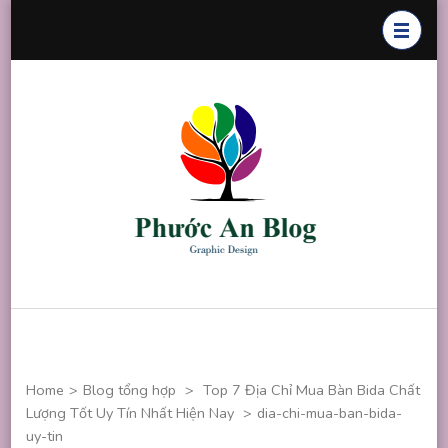
Skip
to
content
(Press
Enter)
Phước An
Chuyên thiết
Blog
kế đồ họa
Home
>
Blog tổng hợp
>
Top 7 Địa Chỉ Mua Bàn Bida Chất
Lượng Tốt Uy Tín Nhất Hiện Nay
>
dia-chi-mua-ban-bida-
uy-tin