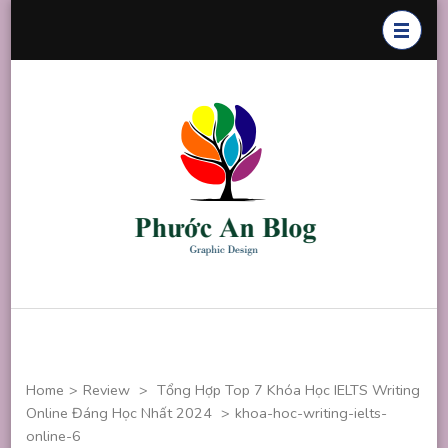
Skip
to
content
(Press
Enter)
Phước An
Chuyên thiết
Blog
kế đồ họa
Home
>
Review
>
Tổng Hợp Top 7 Khóa Học IELTS Writing
Online Đáng Học Nhất 2024
>
khoa-hoc-writing-ielts-
online-6