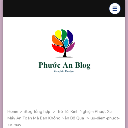
Skip
to
content
(Press
Enter)
Phước An
Chuyên thiết
Blog
kế đồ họa
Home
>
Blog tổng hợp
>
Bỏ Túi Kinh Nghiệm Phượt Xe
Máy An Toàn Mà Bạn Không Nên Bỏ Qua
>
uu-diem-phuot-
xe-may