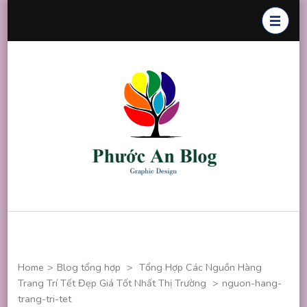
Skip
to
content
(Press
Enter)
Phước An
Chuyên thiết
Blog
kế đồ họa
Home
>
Blog tổng hợp
>
Tổng Hợp Các Nguồn Hàng
Trang Trí Tết Đẹp Giá Tốt Nhất Thị Trường
>
nguon-hang-
trang-tri-tet