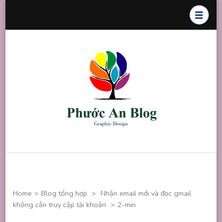
Skip
to
content
(Press
Enter)
Phước An
Chuyên thiết
Blog
kế đồ họa
Home
>
Blog tổng hợp
>
Nhận email mới và đọc gmail
không cần truy cập tài khoản
>
2-min