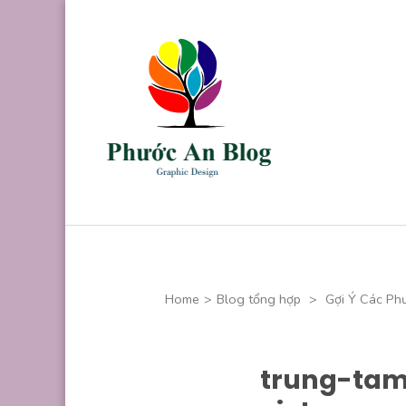
Skip
to
content
(Press
Enter)
Phước An B
Chuyên thiết kế
Home
>
Blog tổng hợp
>
Gợi Ý Các Ph
trung-tam