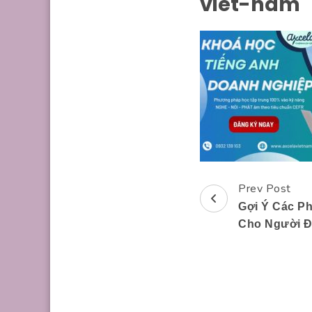
viet-nam
Prev Post
Post
Gợi Ý Các P
Navigation
Cho Người Đ