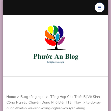
Skip
to
content
(Press
Enter)
Phước An
Chuyên thiết
Blog
kế đồ họa
Home
>
Blog tổng hợp
>
Tổng Hợp Các Thiết Bị Vệ Sinh
Công Nghiệp Chuyên Dụng Phổ Biến Hiện Nay
>
ly-do-su-
dung-thiet-bi-ve-sinh-cong-nghiep-chuyen-dung