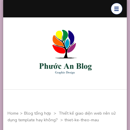
Skip
to
content
(Press
Enter)
Phước An
Chuyên thiết
Blog
kế đồ họa
Home
>
Blog tổng hợp
>
Thiết kế giao diện web nên sử
dụng template hay không?
>
thiet-ke-theo-mau